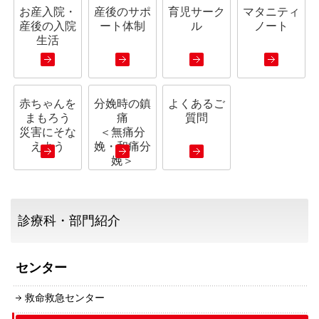
お産入院・
産後のサポ
育児サーク
マタニティ
産後の入院
ート体制
ル
ノート
生活
赤ちゃんを
分娩時の鎮
よくあるご
まもろう
痛
質問
災害にそな
＜無痛分
えよう
娩・和痛分
娩＞
診療科・部門紹介
センター
救命救急センター