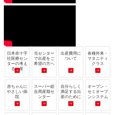
日本赤十字
当センター
出産費用に
各種外来・
社医療セン
で出産をご
ついて
マタニティ
ターの考え
希望の方へ
クラス
る出産
赤ちゃんに
スーパー総
自分らしく
オープン・
やさしい病
合周産期セ
満足する出
セミオープ
院
ンター
産のために
ンシステム