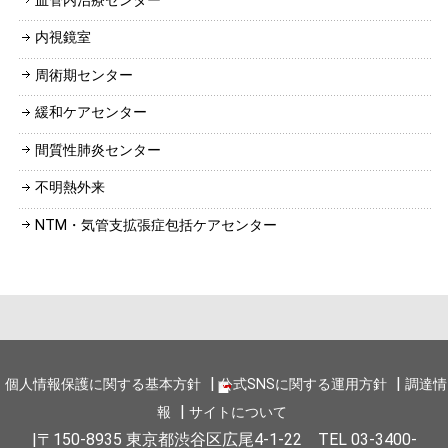
血管内治療センター
内視鏡室
周術期センター
緩和ケアセンター
間質性肺炎センター
不明熱外来
NTM・気管支拡張症包括ケアセンター
個人情報保護に関する基本方針
公式SNSに関する運用方針
調達情
報
サイトについて
〒150-8935 東京都渋谷区広尾4-1-22 TEL 03-3400-