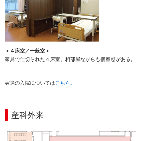
＜４床室／
一般室
＞
家具で仕切られた４床室。相部屋ながらも個室感がある。
​実際の入院については
こちら。
産科外来