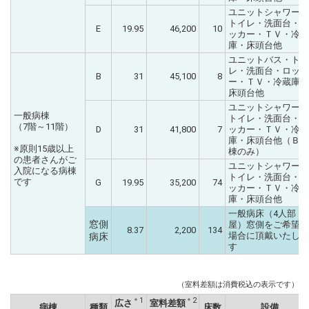
ユニットシャワー・
トイレ・洗面台・ロ
E
19.95
46,200
10
ッカー・ＴＶ・冷蔵
庫・床頭台他
ユニットバス・トイ
レ・洗面台・ロッカ
B
31
45,100
8
ー・ＴＶ・冷蔵庫・
床頭台他
ユニットシャワー・
一般病棟
トイレ・洗面台・ロ
（7階～11階）
D
31
41,800
7
ッカー・ＴＶ・冷蔵
庫・床頭台他（Ｂ病
※原則15歳以上
棟のみ）
の患者さんがご
ユニットシャワー・
入院になる病棟
トイレ・洗面台・ロ
です
G
19.95
35,200
74
ッカー・ＴＶ・冷蔵
庫・床頭台他
一般病床（4人部
窓側
屋）窓側をご希望の
8.37
2,200
134
場合に頂戴いたしま
病床
す
（室料差額は消費税込の表示です）
＊1
＊2
広さ
室料差額
病棟
種類
床数
設備