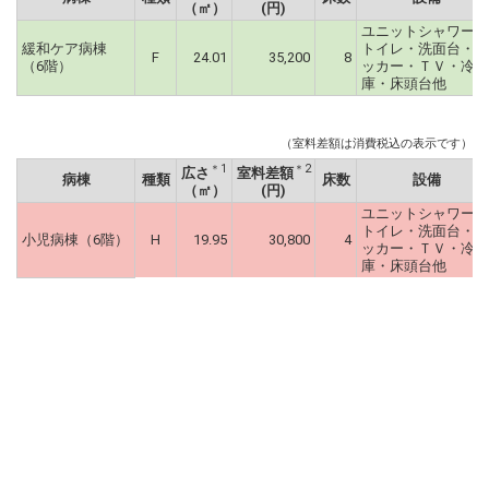
（㎡）
(円)
ユニットシャワー・
緩和ケア病棟
トイレ・洗面台・ロ
F
24.01
35,200
8
（6階）
ッカー・ＴＶ・冷蔵
庫・床頭台他
（室料差額は消費税込の表示です）
＊1
＊2
広さ
室料差額
病棟
種類
床数
設備
（㎡）
(円)
ユニットシャワー・
トイレ・洗面台・ロ
小児病棟（6階）
H
19.95
30,800
4
ッカー・ＴＶ・冷蔵
庫・床頭台他