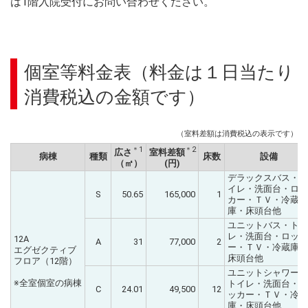
は1階入院受付にお問い合わせください。
個室等料金表（料金は１日当たり
消費税込の金額です）
（室料差額は消費税込の表示です）
＊1
＊2
広さ
室料差額
病棟
種類
床数
設備
（㎡）
(円)
デラックスバス・ト
イレ・洗面台・ロッ
S
50.65
165,000
1
カー・ＴＶ・冷蔵
庫・床頭台他
ユニットバス・トイ
レ・洗面台・ロッカ
12A
A
31
77,000
2
ー・ＴＶ・冷蔵庫・
エグゼクティブ
床頭台他
フロア（12階）
ユニットシャワー・
※全室個室の病棟
トイレ・洗面台・ロ
C
24.01
49,500
12
ッカー・ＴＶ・冷蔵
庫・床頭台他