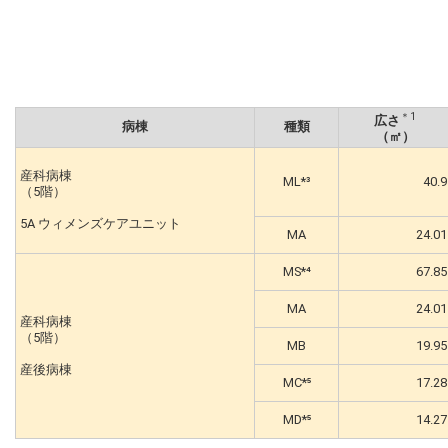
＊1
広さ
病棟
種類
（㎡）
産科病棟
ML
*³
40.9
（5階）
5A ウィメンズケアユニット
MA
24.01
MS
*⁴
67.85
MA
24.01
産科病棟
（5階）
MB
19.95
産後病棟
MC*⁵
17.28
MD
*⁵
14.27