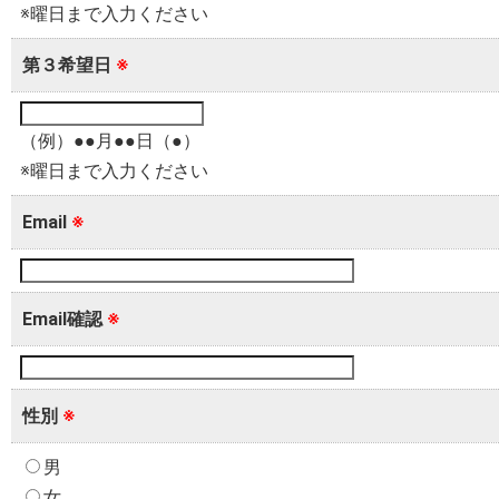
※曜日まで入力ください
第３希望日
※
（例）●●月●●日（●）
※曜日まで入力ください
Email
※
Email確認
※
性別
※
男
女