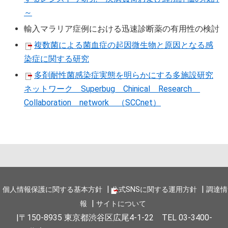
～
輸入マラリア症例における迅速診断薬の有用性の検討
複数菌による菌血症の起因微生物と原因となる感
染症に関する研究
多剤耐性菌感染症実態を明らかにする多施設研究
ネットワーク Superbug Chinical Research
Collaboration network （SCCnet）
個人情報保護に関する基本方針
公式SNSに関する運用方針
調達情
報
サイトについて
〒150-8935 東京都渋谷区広尾4-1-22 TEL 03-3400-