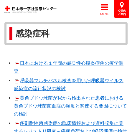
感染症科
日本における１年間の感染性心膜炎症例の疫学調
査
呼吸器マルチパネル検査を用いた呼吸器ウイルス
感染症の流行状況の検討
黄色ブドウ球菌が尿から検出された患者における
黄色ブドウ球菌菌血症の頻度と関連する要因について
の検討
多剤耐性菌感染症の臨床情報および資料収集に関
するレジストリ研究～疾病負荷および経済評価の検討