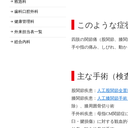
救急科
歯科口腔外科
健康管理科
このような症
外来担当表一覧
四肢の関節痛（股関節、膝関
総合内科
手や指の痛み、しびれ、動か
主な手術（検
股関節疾患：
人工股関節全置
膝関節疾患：
人工膝関節手術（
除）、膝周囲骨切り術
手外科疾患：母指CM関節症
臼・腱損傷）に対する観血的