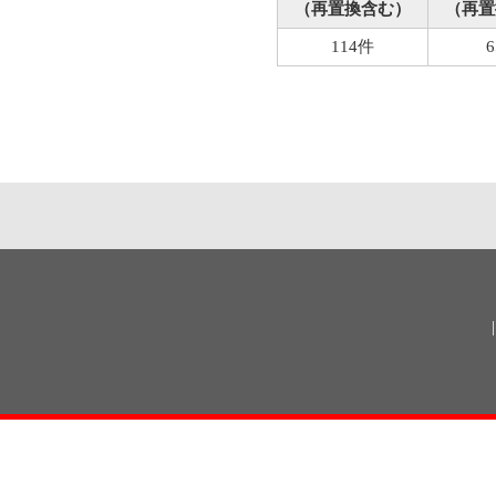
（再置換含む）
（再置
114件