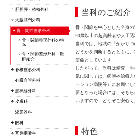
肝胆膵・移植外科
当科のご紹介
大腸肛門外科
骨・関節を中心とした全身の
骨・関節整形外科
90歳以上の超高齢者や人工
骨・関節整形外科の特
当科では、地域の「かかりつ
色
どうかを判断するとともに、
骨・関節整形外科 医
師紹介
使命としています。
したがって、当科は精査、手
脊椎整形外科
気に関しては、病態や治療方
心臓血管外科
ーション病院等）にお願いし
脳神経外科
要となった場合には、そちら
いますので、どうぞご安心く
皮膚科
泌尿器科
眼科
特色
耳鼻咽喉科