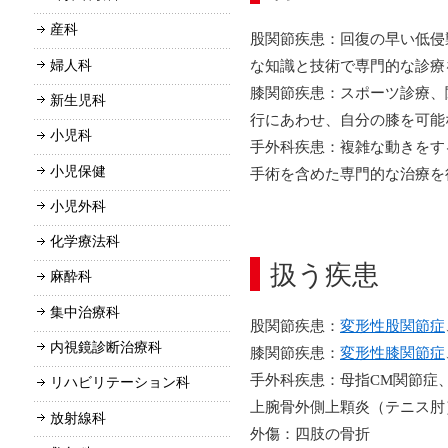
産科
股関節疾患：回復の早い低侵
な知識と技術で専門的な診療
婦人科
膝関節疾患：スポーツ診療、
新生児科
行にあわせ、自分の膝を可能
小児科
手外科疾患：複雑な動きをす
小児保健
手術を含めた専門的な治療を
小児外科
化学療法科
扱う疾患
麻酔科
集中治療科
股関節疾患：
変形性股関節症
内視鏡診断治療科
膝関節疾患：
変形性膝関節症
手外科疾患：母指CM関節症
リハビリテーション科
上腕骨外側上顆炎（テニス肘
放射線科
外傷：四肢の骨折