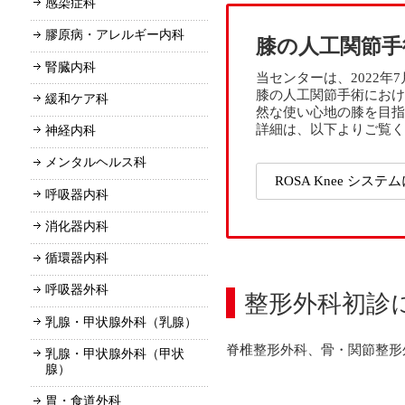
感染症科
膠原病・アレルギー内科
膝の人工関節手術
腎臓内科
当センターは、2022年
膝の人工関節手術におけ
緩和ケア科
然な使い心地の膝を目指
詳細は、以下よりご覧く
神経内科
メンタルヘルス科
ROSA Knee シス
呼吸器内科
消化器内科
循環器内科
呼吸器外科
整形外科初診
乳腺・甲状腺外科（乳腺）
脊椎整形外科、骨・関節整形
乳腺・甲状腺外科（甲状
腺）
胃・食道外科