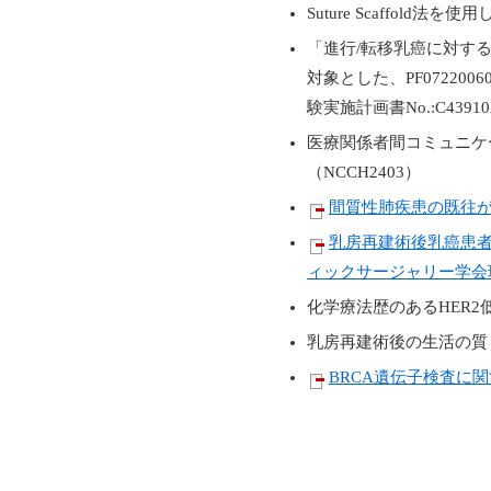
Suture Scaffo
「進行/転移乳癌に対す
対象とした、PF0722
験実施計画書No.:C4391
医療関係者間コミュニケ
（NCCH2403）
間質性肺疾患の既往が
乳房再建術後乳癌患
ィックサージャリー学会
化学療法歴のあるHER
乳房再建術後の生活の質
BRCA遺伝子検査に