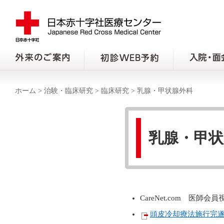
ホーム
>
治験・臨床研究
>
臨床研究
>
乳腺・甲状腺外科
乳腺・甲状
CareNet.com 医
頭皮冷却療法施行完