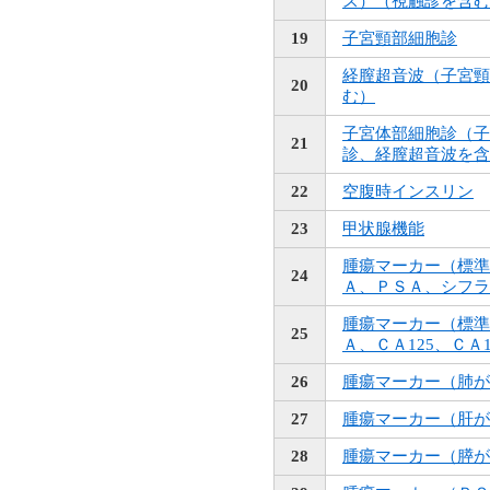
ス）（視触診を含む
19
子宮頸部細胞診
経膣超音波（子宮頸
20
む）
子宮体部細胞診（子
21
診、経膣超音波を含
22
空腹時インスリン
23
甲状腺機能
腫瘍マーカー（標準
24
Ａ、ＰＳＡ、シフラ
腫瘍マーカー（標準
25
Ａ、ＣＡ125、ＣＡ1
26
腫瘍マーカー（肺が
27
腫瘍マーカー（肝が
28
腫瘍マーカー（膵が