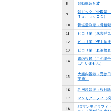
8
頸動脈超音波
骨ドック（骨塩量、
9
Ｔｘ、ｕｃＯＣ）
10
骨塩量測定（骨粗鬆
11
ピロリ菌（尿素呼気
12
ピロリ菌（便中抗原
13
ピロリ菌（血液検査
胃内視鏡（この場合
14
は行いません）
大腸内視鏡（受診日
15
実施）
16
乳房超音波（視触診
17
マンモグラフィ（視
3Dマンモグラフィ
18