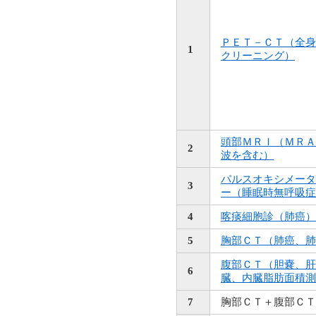
ＰＥＴ－ＣＴ（全身
1
クリーニング）
頭部ＭＲＩ（ＭＲＡ
2
波を含む）
パルスオキシメータ
3
ー（睡眠時無呼吸症
4
喀痰細胞診（肺癌）
5
胸部ＣＴ（肺癌、肺
腹部ＣＴ（胆嚢、肝
6
臓、内臓脂肪面積測
7
胸部ＣＴ＋腹部ＣＴ