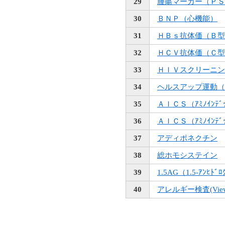
29
腫瘍マーカー（ＰＳ
30
ＢＮＰ（心機能）
31
ＨＢｓ抗体価（Ｂ型
32
ＨＣＶ抗体価（Ｃ型
33
ＨＩＶスクリーニン
34
ヘルスアップ運動（
35
ＡＩＣＳ（ｱﾐﾉｲﾝﾃﾞ
36
ＡＩＣＳ（ｱﾐﾉｲﾝﾃﾞ
37
アディポネクチン
38
総ホモシステイン
39
1.5AG（1.5-ｱﾝﾋﾄﾞﾛ
40
アレルギー検査(View