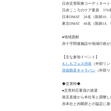
日赤災害医療コーディネートチ
日赤こころのケア要員 376
日本DMAT 26名（医師10
東京DMAT 46名（医師14
●地域貢献
赤十字関連施設や地域行政が
【主な参加イベント】
もしもフェス渋谷
（外部リン
渋谷防災キャラバン
（外部リ
◆災害時◆
●災害対応要員の派遣
発災直後から本社等と調整し
赤本社と内閣府との協定に基