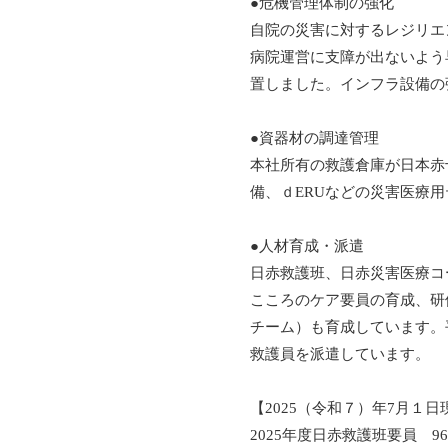
●危機管理体制の強化
自院の災害に対するレジリエ
病院運営に支障が出ないよう
置しました。インフラ設備の
●資器材の調達管理
本社所有の救護倉庫が日本赤
備、ｄERUなどの災害医療
●人材育成・派遣
日赤救護班、日赤災害医療コ
こころのケア要員の育成、研
チーム）も育成しています。
救護員を派遣しています。
【2025（令和７）年7月１日
2025年度日赤救護班要員 9