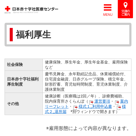
福利厚生
健康保険、厚生年金、厚生年金基金、雇用保険
社会保険
など
慶弔見舞金、永年勤続記念品、休業補償給付、
日本赤十字社福利
住宅資金融資、日赤グループ保険、積立年金、
厚生制度
財形貯蓄、育児短時間制度、育児休業制度、介
護休業制度
健康診断（医療職は2回／年）、診療費補助、
院内保育所さくらんぼ（
運営要項
・
案内
その他
リーフレット
・
様式１_利用申込書
・
様
式２_退所届
*別ウィンドウで開きます）
※雇用形態によって内容が異なります。