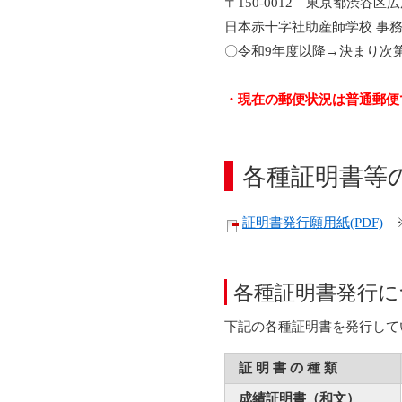
〒150-0012 東京都渋谷区広尾
日本赤十字社助産師学校 事
〇令和9年度以降→決まり次第
・現在の郵便状況は普通郵便
各種証明書等
証明書発行願用紙(PDF)
※
各種証明書発行に
下記の各種証明書を発行して
証 明 書 の 種 類
成績証明書（和文）