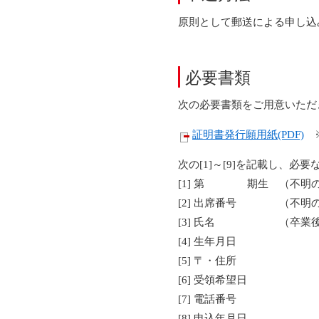
原則として郵送による申し込
必要書類
次の必要書類をご用意いただ
証明書発行願用紙(PDF)
※
次の[1]～[9]を記載し、
[1] 第 期生 （不明
[2] 出席番号 （不明
[3] 氏名 （卒業後改
[4] 生年月日
[5] 〒・住所
[6] 受領希望日
[7] 電話番号
[8] 申込年月日