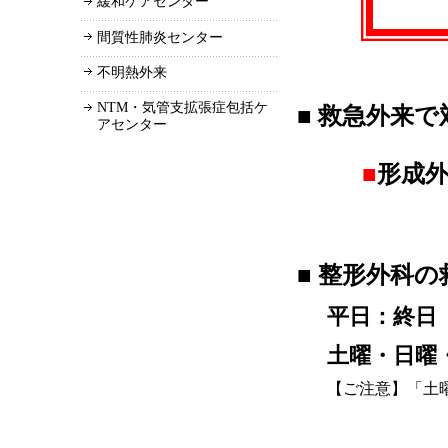
緩和ケアセンター
間質性肺炎センター
不明熱外来
NTM・気管支拡張症包括ケ
■ 救急外来
アセンター
■
形成
■ 整形外科
平日：終日
土曜・日曜・
【ご注意】「土曜