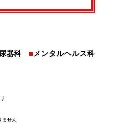
尿器科
■
メンタルヘルス科
ます
りません