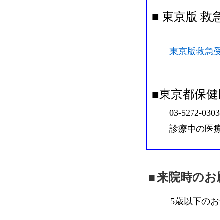
■
東京版 救
東京版救急受
■
東京都保健
03-5272-0303
診療中の医療
来院時のお
5歳以下の