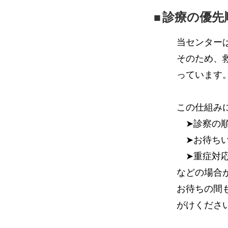
診療の優先
当センター
そのため、
っています
この仕組み
➤診察の順
➤お待ちい
➤重症対応
などの場合
お待ちの間
がけくださ