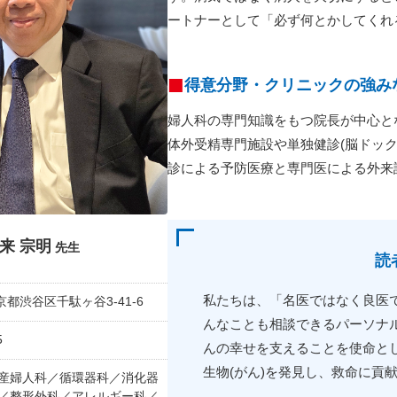
ートナーとして「必ず何とかしてくれ
得意分野・クリニックの強み
婦人科の専門知識をもつ院長が中心と
体外受精専門施設や単独健診(脳ドッ
診による予防医療と専門医による外来
来 宗明
先生
読
私たちは、「名医ではなく良医
 東京都渋谷区千駄ヶ谷3-41-6
んなことも相談できるパーソナ
5
んの幸せを支えることを使命とし
生物(がん)を発見し、救命に貢
産婦人科／循環器科／消化器
／整形外科／アレルギー科／