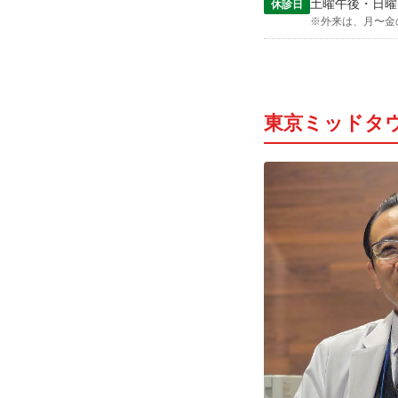
土曜午後・日曜
休診日
※外来は、月〜金
東京ミッドタ