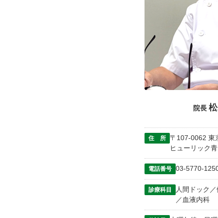
松
院長
〒107-0062 
住 所
ヒューリック青
03-5770-125
電話番号
人間ドック／
診療科目
／血液内科