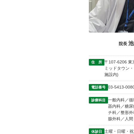
池
院長
〒107-6206
住 所
ミッドタウン・
施設内)
03-5413-008
電話番号
一般内科／循
診療科目
器内科／糖尿
チ科／整形外
腺外科／人間
土曜・日曜・祝
休診日