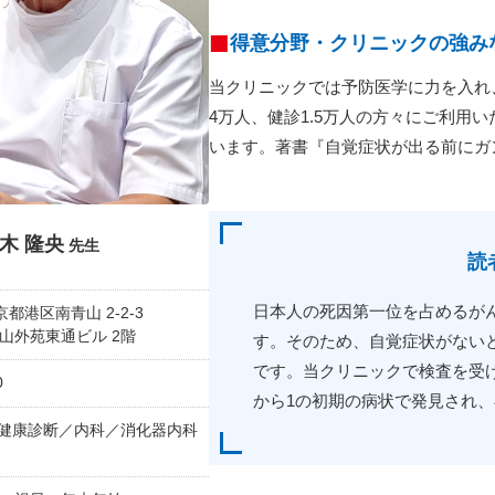
得意分野・クリニックの強み
当クリニックでは予防医学に力を入れ
4万人、健診1.5万人の方々にご利用
います。著書『自覚症状が出る前にガン
木 隆央
先生
読
日本人の死因第一位を占めるがん
東京都港区南青山 2-2-3
山外苑東通ビル 2階
す。そのため、自覚症状がない
です。当クリニックで検査を受
0
から1の初期の病状で発見され
健康診断／内科／消化器内科