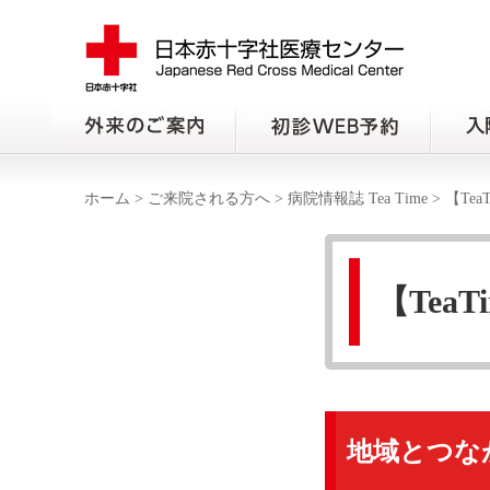
ホーム
>
ご来院される方へ
>
病院情報誌 Tea Time
>
【Te
【Tea
地域とつなが