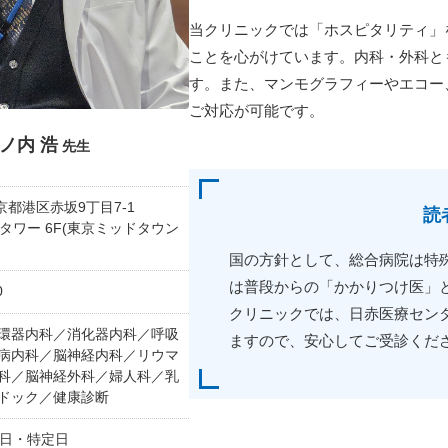
当クリニックでは「ホスピタリティ」
ことを心がけています。内科・外科と
す。また、マンモグラフィーやエコー、
ご対応が可能です。
ノ内 浩
先生
 東京都港区赤坂9丁目7-1
読
タワー 6F(東京ミッドタウン
国の方針として、総合病院は特
は普段からの「かかりつけ医」
0
クリニックでは、日赤医療セン
環器内科／消化器内科／呼吸
ますので、安心してご受診くだ
病内科／脳神経内科／リウマ
科／脳神経外科／婦人科／乳
ドック／健康診断
日・特定日