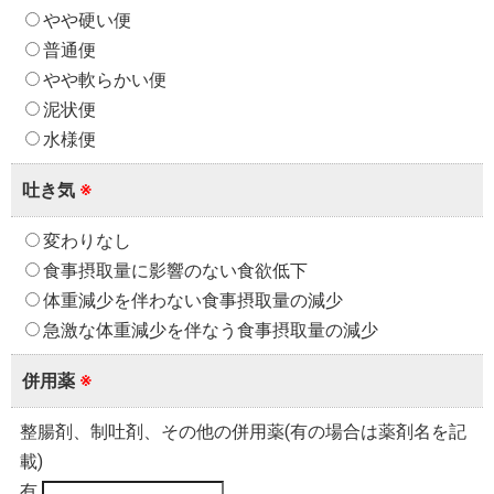
やや硬い便
普通便
やや軟らかい便
泥状便
水様便
吐き気
※
変わりなし
食事摂取量に影響のない食欲低下
体重減少を伴わない食事摂取量の減少
急激な体重減少を伴なう食事摂取量の減少
併用薬
※
整腸剤、制吐剤、その他の併用薬(有の場合は薬剤名を記
載)
有