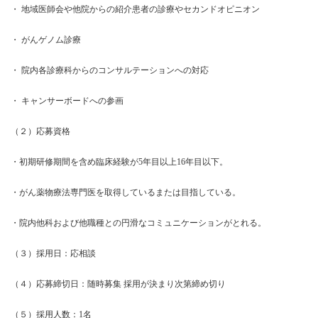
・ 地域医師会や他院からの紹介患者の診療やセカンドオピニオン
・ がんゲノム診療
・ 院内各診療科からのコンサルテーションへの対応
・ キャンサーボードへの参画
（２）応募資格
・初期研修期間を含め臨床経験が5年目以上16年目以下。
・がん薬物療法専門医を取得しているまたは目指している。
・院内他科および他職種との円滑なコミュニケーションがとれる。
（３）採用日：応相談
（４）応募締切日：随時募集 採用が決まり次第締め切り
（５）採用人数：1名