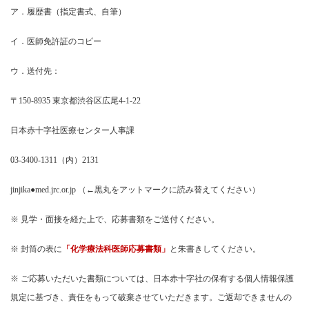
ア．履歴書（指定書式、自筆）
イ．医師免許証のコピー
ウ．送付先：
〒150-8935 東京都渋谷区広尾4-1-22
日本赤十字社医療センター人事課
03-3400-1311
（内）2131
jinjika●med.jrc.or.jp
（←黒丸をアットマークに読み替えてください）
※ 見学・面接を経た上で、応募書類をご送付ください。
※ 封筒の表に
「化学療法科医師応募書類」
と朱書きしてください。
※ ご応募いただいた書類については、日本赤十字社の保有する個人情報保護
規定に基づき、責任をもって破棄させていただきます。ご返却できませんの