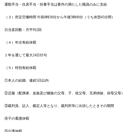
通勤手当・住居手当・扶養手当は要件の満たした職員のみに支給
（３）所定労働時間 午前8時30分から午後5時00分（うち休憩45分間）
日当直回数：月平均2回
（４）年次有給休暇
１年を通じて最大24日付与
（５）特別有給休暇
①本人の結婚、連続5日以内
②忌服（配偶者、血族及び姻族の父母、子、祖父母、兄弟姉妹、叔母父母）
③裁判員、証人、鑑定人等となり、裁判所等に出頭したときその期間
④子の看護休暇
⑤介護休暇