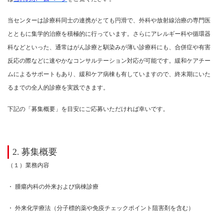
当センターは診療科同士の連携がとても円滑で、外科や放射線治療の専門医
とともに集学的治療を積極的に行っています。さらにアレルギー科や循環器
科などといった、通常はがん診療と馴染みが薄い診療科にも、合併症や有害
反応の際などに速やかなコンサルテーション対応が可能です。緩和ケアチー
ムによるサポートもあり、緩和ケア病棟も有していますので、終末期にいた
るまでの全人的診療を実践できます。
下記の「募集概要」を目安にご応募いただければ幸いです。
2.
募集概要
（１）業務内容
・ 腫瘍内科の外来および病棟診療
・ 外来化学療法（分子標的薬や免疫チェックポイント阻害剤を含む）